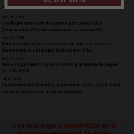
ALTE ARTICOLE
Aug 05, 2026
Creditare societate de catre o persoana fizica
(neasociata): Ce este important sa cunoasteti
Aug 04, 2026
Panouri fotovoltaice si baterii de stocare: Cum se
incadreaza in Catalogul mijloacelor fixe
Aug 03, 2026
Noile reguli pentru prosumatori prevazute de Legea
nr. 160/2026
Jul 31, 2026
Declararea IMCA omisa in perioada 2024 - 2026: Pasii
necesari pentru corectarea situatiei
Cea mai sigura modalitate de a
promova examenul de acces