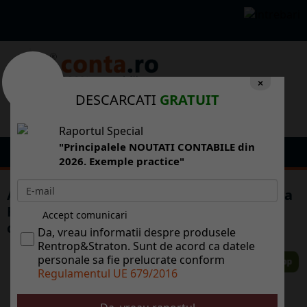
×
DESCARCATI
GRATUIT
Raportul Special
"Principalele NOUTATI CONTABILE din
2026. Exemple practice"
Acionarii E.ON Gaz Romnia i E.ON Moldova
Furnizare au aprobat fuziunea celor dou
Accept comunicari
compani
Da, vreau informatii despre produsele
Rentrop&Straton. Sunt de acord ca datele
personale sa fie prelucrate conform
Regulamentul UE 679/2016