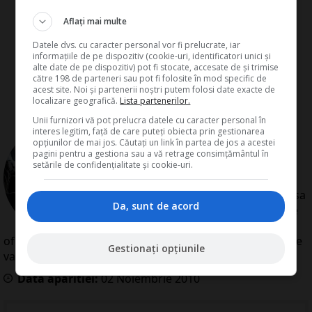
Aflați mai multe
Datele dvs. cu caracter personal vor fi prelucrate, iar
informațiile de pe dispozitiv (cookie-uri, identificatori unici și
alte date de pe dispozitiv) pot fi stocate, accesate de și trimise
către 198 de parteneri sau pot fi folosite în mod specific de
acest site. Noi și partenerii noștri putem folosi date exacte de
localizare geografică.
Lista partenerilor.
Unii furnizori vă pot prelucra datele cu caracter personal în
interes legitim, față de care puteți obiecta prin gestionarea
de
Redactia Conta
opțiunilor de mai jos. Căutați un link în partea de jos a acestei
Redactia Conta este alcatuita din
pagini pentru a gestiona sau a vă retrage consimțământul în
autori cu experienta dovedita pe
setările de confidențialitate și cookie-uri.
domenii precum contabilitate si
fiscalitate. Colectivul si-a propus sa
Da, sunt de acord
creeze continut interesant si bine
documentat pentru cititori. Va
oferim solutii utile pentru orice dilema legislativa cu care
Gestionați opțiunile
va confruntati.
Data aparitiei:
02
Noiembrie
2010