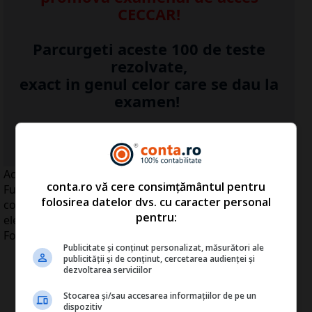
CECCAR!
Parcurgeti aceste 100 de teste
rezolvate,
exact in genul celor care se dau la
examen!
...Detalii click
AICI
>>
Acţionarii E.ON Gaz România şi E.ON Moldova
conta.ro vă cere consimțământul pentru
Furnizare au aprobat, marţi, fuziunea celor două
folosirea datelor dvs. cu caracter personal
companii, subsidiare de furnizare a gazelor naturale şi
pentru:
electricităţii ale grupului german de utilităţi E.ON, deşi
Fondul Proprietatea s-a opus operaţiunii.
Publicitate și conținut personalizat, măsurători ale
publicității și de conținut, cercetarea audienței și
dezvoltarea serviciilor
Stocarea și/sau accesarea informațiilor de pe un
dispozitiv