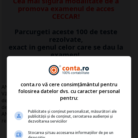
Cea mai sigura modalitate de a
promova examenul de acces
CECCAR!
Parcurgeti aceste 100 de teste
rezolvate,
exact in genul celor care se dau la
examen!
...Detalii click
AICI
>>
conta.ro vă cere consimțământul pentru
ANAF va prelua toate atribuţiile Autorităţii Naţionale a
folosirea datelor dvs. cu caracter personal
Vămilor (ANV) şi Gărzii Financiare, care vor fi
pentru:
desfiinţate şi transformate în structuri sau
departamente fără personalitate juridică în cadrul
Publicitate și conținut personalizat, măsurători ale
ANAF coordoate de câte un vicepreşedinte,
publicității și de conținut, cercetarea audienței și
reorganizare care va presupune reduceri de personal.
dezvoltarea serviciilor
Stocarea și/sau accesarea informațiilor de pe un
dispozitiv