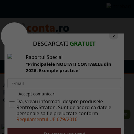
×
DESCARCATI
GRATUIT
Raportul Special
"Principalele NOUTATI CONTABILE din
2026. Exemple practice"
ANAF preia atribuiile Vmii i Grzii
Financiare. O parte dintre angajai vor fi
Accept comunicari
disponibilizai
Da, vreau informatii despre produsele
Rentrop&Straton. Sunt de acord ca datele
personale sa fie prelucrate conform
Regulamentul UE 679/2016