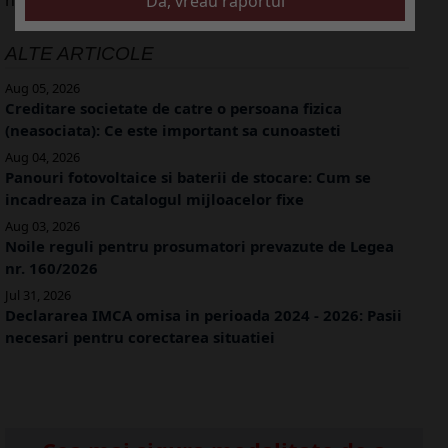
ALTE ARTICOLE
Aug 05, 2026
Creditare societate de catre o persoana fizica
(neasociata): Ce este important sa cunoasteti
Aug 04, 2026
Panouri fotovoltaice si baterii de stocare: Cum se
incadreaza in Catalogul mijloacelor fixe
Aug 03, 2026
Noile reguli pentru prosumatori prevazute de Legea
nr. 160/2026
Jul 31, 2026
Declararea IMCA omisa in perioada 2024 - 2026: Pasii
necesari pentru corectarea situatiei