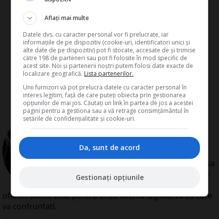
Aflați mai multe
Datele dvs. cu caracter personal vor fi prelucrate, iar
informațiile de pe dispozitiv (cookie-uri, identificatori unici și
alte date de pe dispozitiv) pot fi stocate, accesate de și trimise
către 198 de parteneri sau pot fi folosite în mod specific de
acest site. Noi și partenerii noștri putem folosi date exacte de
localizare geografică.
Lista partenerilor.
Unii furnizori vă pot prelucra datele cu caracter personal în
interes legitim, față de care puteți obiecta prin gestionarea
opțiunilor de mai jos. Căutați un link în partea de jos a acestei
pagini pentru a gestiona sau a vă retrage consimțământul în
setările de confidențialitate și cookie-uri.
de
Redactia Conta
Redactia Conta este alcatuita din
autori cu experienta dovedita pe
Da, sunt de acord
domenii precum contabilitate si
fiscalitate. Colectivul si-a propus sa
creeze continut interesant si bine
Gestionați opțiunile
documentat pentru cititori. Va
oferim solutii utile pentru orice dilema legislativa cu care
va confruntati.