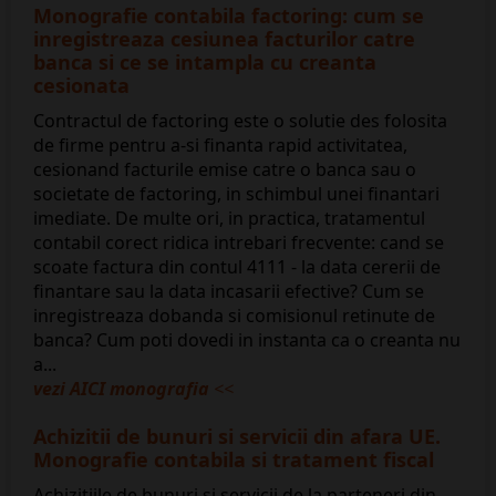
Monografie contabila factoring: cum se
inregistreaza cesiunea facturilor catre
banca si ce se intampla cu creanta
cesionata
Contractul de factoring este o solutie des folosita
de firme pentru a-si finanta rapid activitatea,
cesionand facturile emise catre o banca sau o
societate de factoring, in schimbul unei finantari
imediate. De multe ori, in practica, tratamentul
contabil corect ridica intrebari frecvente: cand se
scoate factura din contul 4111 - la data cererii de
finantare sau la data incasarii efective? Cum se
inregistreaza dobanda si comisionul retinute de
banca? Cum poti dovedi in instanta ca o creanta nu
a...
vezi AICI monografia
<<
Achizitii de bunuri si servicii din afara UE.
Monografie contabila si tratament fiscal
Achizitiile de bunuri si servicii de la parteneri din