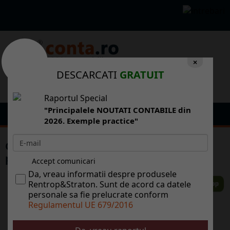
×
DESCARCATI
GRATUIT
Raportul Special
"Principalele NOUTATI CONTABILE din
2026. Exemple practice"
Cum ajunge democratia sa fie contra-
productiva
Accept comunicari
Da, vreau informatii despre produsele
Rentrop&Straton. Sunt de acord ca datele
personale sa fie prelucrate conform
Regulamentul UE 679/2016