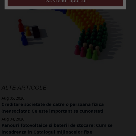
ALTE ARTICOLE
Aug 05, 2026
Creditare societate de catre o persoana fizica
(neasociata): Ce este important sa cunoasteti
Aug 04, 2026
Panouri fotovoltaice si baterii de stocare: Cum se
incadreaza in Catalogul mijloacelor fixe