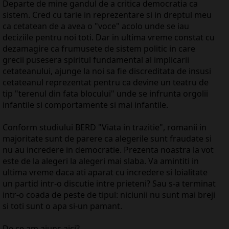
Departe de mine gandul de a critica democratia ca
sistem. Cred cu tarie in reprezentare si in dreptul meu
ca cetatean de a avea o "voce" acolo unde se iau
deciziile pentru noi toti. Dar in ultima vreme constat cu
dezamagire ca frumusete de sistem politic in care
grecii pusesera spiritul fundamental al implicarii
cetateanului, ajunge la noi sa fie discreditata de insusi
cetateanul reprezentat pentru ca devine un teatru de
tip "terenul din fata blocului" unde se infrunta orgolii
infantile si comportamente si mai infantile.
Conform studiului BERD "Viata in trazitie", romanii in
majoritate sunt de parere ca alegerile sunt fraudate si
nu au incredere in democratie. Prezenta noastra la vot
este de la alegeri la alegeri mai slaba. Va amintiti in
ultima vreme daca ati aparat cu incredere si loialitate
un partid intr-o discutie intre prieteni? Sau s-a terminat
intr-o coada de peste de tipul: niciunii nu sunt mai breji
si toti sunt o apa si-un pamant.
De ce am ajuns aici?