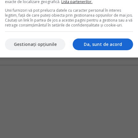
exacte de localizare geografică.
Lista partenerilor.
amanet - vanzarea bijuteriilor de aur
Unii furnizori vă pot prelucra datele cu caracter personal în interes
aza inregistrari contabile specifice, care difera in functie de
legitim, față de care puteți obiecta prin gestionarea opțiunilor de mai jos.
lui - rambursare, prelungire sau abandon al bunului - dar si in
Căutați un link în partea de jos a acestei pagini pentru a gestiona sau a vă
retrage consimțământul în setările de confidențialitate și cookie-uri.
as in patrimoniul casei de amanet. Prezenta monografie acopera
iilor si vanzarea ca deseuri.Monografie contabila operatiuni casa de
n...
Gestionați opțiunile
Da, sunt de acord