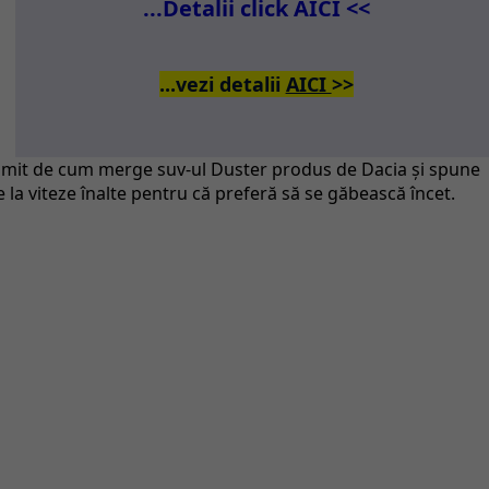
...Detalii click AICI <<
...vezi detalii
AICI
>>
mit de cum merge suv-ul Duster produs de Dacia şi spune
la viteze înalte pentru că preferă să se găbească încet.