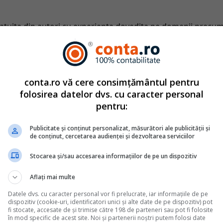
catuita din autori cu experienta dovedita pe domenii precu
tate. Colectivul si-a propus sa creeze continut interesant si bi
ri. Va oferim solutii utile pentru orice dilema legislativa c
ie
2011
conta.ro vă cere consimțământul pentru
folosirea datelor dvs. cu caracter personal
pentru:
Monografii contabile complete
Publicitate și conținut personalizat, măsurători ale publicității și
de conținut, cercetarea audienței și dezvoltarea serviciilor
 se inregistreaza cesiunea facturilor catre banca
ata
Stocarea și/sau accesarea informațiilor de pe un dispozitiv
ta de firme pentru a-si finanta rapid activitatea, cesionand facturile
, in schimbul unei finantari imediate. De multe ori, in practica,
Aflați mai multe
vente: cand se scoate factura din contul 4111 - la data cererii de
e inregistreaza dobanda si comisionul retinute de banca? Cum poti
Datele dvs. cu caracter personal vor fi prelucrate, iar informațiile de pe
dispozitiv (cookie-uri, identificatori unici și alte date de pe dispozitiv) pot
fi stocate, accesate de și trimise către 198 de parteneri sau pot fi folosite
în mod specific de acest site. Noi și partenerii noștri putem folosi date