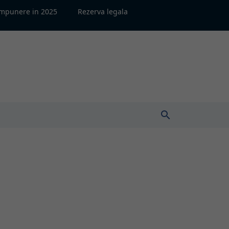
impunere in 2025
Rezerva legala
search