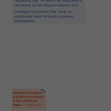
Declaratia 398: Termenul de depunere si
ce trebuie sa stiti despre sistemul OSS
Catalogul mijloacelor fixe: Unde se
incadreaza bateriile pentru panouri
fotovoltaice?
Atentie la incasarile
si platile in numerar!
A fost schimbata
legea...
>>Detalii aici