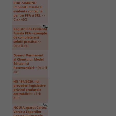
RIDE-SHARING:
implicatii fiscale si
evidenta contabila
pentru PFA si SRL
>>
Click AICI
Registrul de Evidenta
Fiscala PFA - exemple
de completare si
solutii practice:
>>
Detalii aici
Dosarul Permanent
al Clientului: Model
Editabil si
Recomandari
>>Detalii
aici
HG 184/2026: noi
prevederi legislative
privind produsele
accizabile!
>> Click
AICI
NOU! A aparut Cartea
Verde a Expertilor
Contabili! Exemple