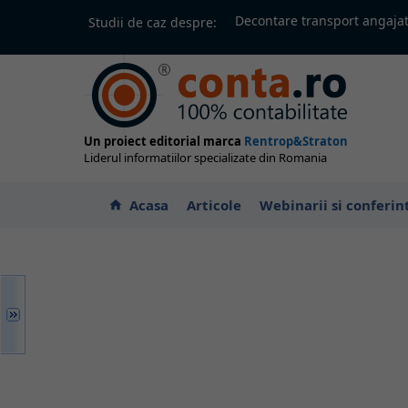
Decontare transport angajat
Studii de caz despre:
Un proiect editorial marca
Rentrop&Straton
Liderul informatiilor specializate din Romania
Acasa
Articole
Webinarii si conferin
home