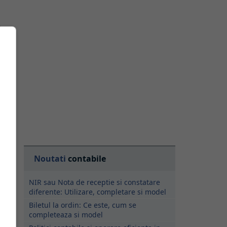
m
ne
u
Noutati
contabile
NIR sau Nota de receptie si constatare
diferente: Utilizare, completare si model
Biletul la ordin: Ce este, cum se
completeaza si model