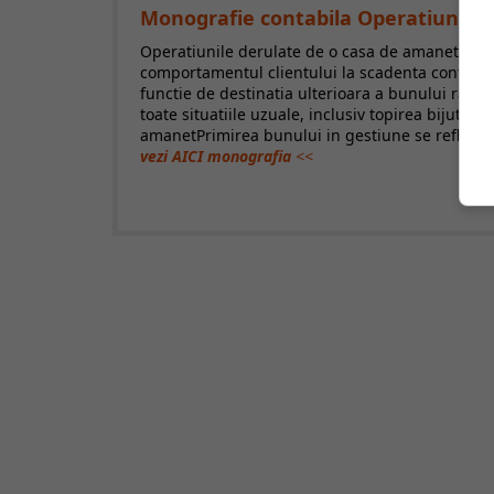
Monografie contabila Operatiuni de 
Operatiunile derulate de o casa de amanet genere
comportamentul clientului la scadenta contractu
functie de destinatia ulterioara a bunului ram
toate situatiile uzuale, inclusiv topirea bijuter
amanetPrimirea bunului in gestiune se reflecta i
vezi AICI monografia
<<