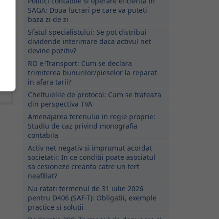
Politici contabile si operare eficienta in
SAGA: Doua lucrari pe care va puteti
baza zi de zi
Sfatul specialistului: Se pot distribui
dividende interimare daca activul net
devine pozitiv?
RO e-Transport: Cum se declara
trimiterea bunurilor/pieselor la reparat
in afara tarii?
Cheltuielile de protocol: Cum se trateaza
din perspectiva TVA
Amenajarea terenului in regie proprie:
Studiu de caz privind monografia
contabila
Activ net negativ si imprumut acordat
societatii: In ce conditii poate asociatul
sa cesioneze creanta catre un tert
neafiliat?
Nu ratati termenul de 31 iulie 2026
pentru D406 (SAF-T): Obligatii, exemple
practice si solutii