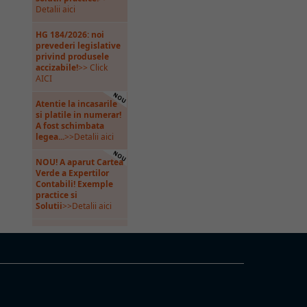
Detalii aici
HG 184/2026: noi
prevederi legislative
privind produsele
accizabile!
>> Click
AICI
Atentie la incasarile
si platile in numerar!
A fost schimbata
legea...
>>Detalii aici
NOU! A aparut Cartea
Verde a Expertilor
Contabili! Exemple
practice si
Solutii
>>Detalii aici