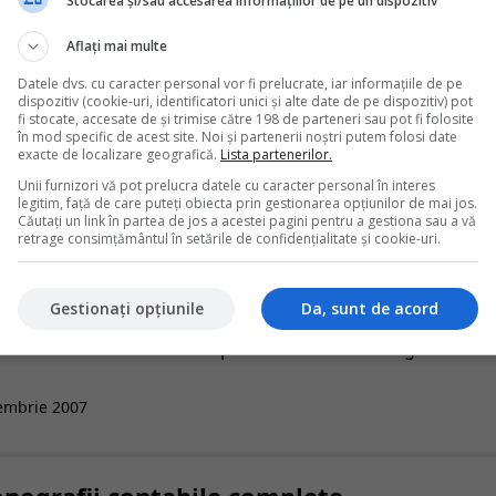
Stocarea și/sau accesarea informațiilor de pe un dispozitiv
Aflați mai multe
Datele dvs. cu caracter personal vor fi prelucrate, iar informațiile de pe
dispozitiv (cookie-uri, identificatori unici și alte date de pe dispozitiv) pot
fi stocate, accesate de și trimise către 198 de parteneri sau pot fi folosite
în mod specific de acest site. Noi și partenerii noștri putem folosi date
exacte de localizare geografică.
Lista partenerilor.
Unii furnizori vă pot prelucra datele cu caracter personal în interes
legitim, față de care puteți obiecta prin gestionarea opțiunilor de mai jos.
Căutați un link în partea de jos a acestei pagini pentru a gestiona sau a vă
retrage consimțământul în setările de confidențialitate și cookie-uri.
catuita din autori cu experienta dovedita pe domenii precu
Gestionați opțiunile
Da, sunt de acord
tate. Colectivul si-a propus sa creeze continut interesant si bi
ri. Va oferim solutii utile pentru orice dilema legislativa c
embrie
2007