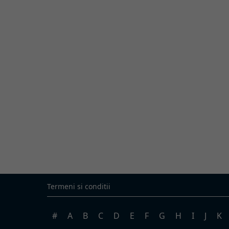
Termeni si conditii
#
A
B
C
D
E
F
G
H
I
J
K