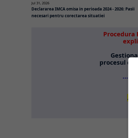
Jul 31, 2026
Declararea IMCA omisa in perioada 2024 - 2026: Pasii
necesari pentru corectarea situatiei
Procedura 
expl
Gestionat
procesul de 
...De
...v