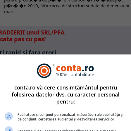
p�n� �n 2010, fabricarea de structuri sudate de dimensiuni
mari.
RADIERII unui SRL/PFA
icata pas cu pas!
i rapid si fara erori
radiere al unui SRL/PFA!
talii click AICI <<
conta.ro vă cere consimțământul pentru
ezi detalii
AICI
>>
folosirea datelor dvs. cu caracter personal
pentru:
Publicitate și conținut personalizat, măsurători ale publicității și
de conținut, cercetarea audienței și dezvoltarea serviciilor