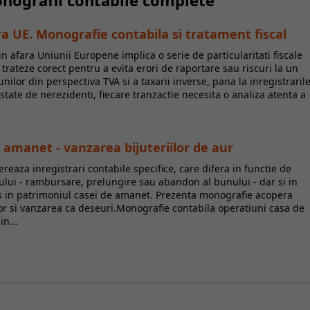
Monografii contabile complete
fara UE. Monografie contabila si tratament fiscal
din afara Uniunii Europene implica o serie de particularitati fiscale
e trateze corect pentru a evita erori de raportare sau riscuri la un
nilor din perspectiva TVA si a taxarii inverse, pana la inregistraril
estate de nerezidenti, fiecare tranzactie necesita o analiza atenta a
amanet - vanzarea bijuteriilor de aur
aza inregistrari contabile specifice, care difera in functie de
lui - rambursare, prelungire sau abandon al bunului - dar si in
as in patrimoniul casei de amanet. Prezenta monografie acopera
iilor si vanzarea ca deseuri.Monografie contabila operatiuni casa de
n...