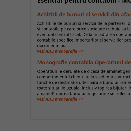
Esential pentru contabili - 
Achizitii de bunuri si servicii din a
Achizitiile de bunuri si servicii de la parteneri 
si contabile pe care orice societate trebuie sa l
eventual control fiscal. De la incadrarea operatiu
contabile specifice importurilor si serviciilor pr
documentelor...
vezi AICI monografia
<<
Monografie contabila Operatiuni de 
Operatiunile derulate de o casa de amanet genere
comportamentul clientului la scadenta contractu
functie de destinatia ulterioara a bunului ram
toate situatiile uzuale, inclusiv topirea bijuter
amanetPrimirea bunului in gestiune se reflecta i
vezi AICI monografia
<<