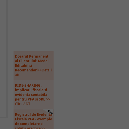
e
Dosarul Permanent
al Clientului: Model
Editabil si
Recomandari
>>Detalii
aici
RIDE-SHARING:
implicatii fiscale si
evidenta contabila
pentru PFA si SRL
>>
Click AICI
Registrul de Evidenta
Fiscala PFA - exemple
de completare si
solutii practice:
>>