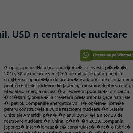
il. USD n centralele nucleare
Grupul japonez Hitachi a anun�at c� va investi, p�n� �n
2010, 30 de miliarde yeni (265 de milioane dolari) pentru
cre�terea capacit��ii de produc�ie a fabricii de echipament
pentru centrale nucleare din Japonia, transmite Reuters, citat d
Mediafax. Energia nuclear� a redevenit popular�, din cauza
�nc�lzirii globale �i a cre�terii pre�urilor la gaze naturale
�i petrol. Companiile energetice vor s� ob�in� licen�e
pentru construc�ia a 30 de reactoare nucleare �n Statele
Unite ale Americii, p�n� �n anul 2015, �i a altor 20 de
reactoare nucleare �n China, p�n� �n 2020. Compania
japonez� inten�ioneaz� s� construiasc� �nc� o fabric�
pentru produc�ia de p�r�i din carbon �i s� �nceap�,