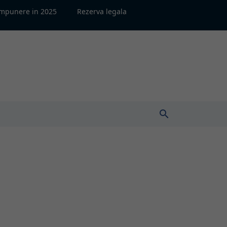
impunere in 2025
Rezerva legala
search