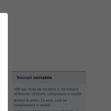
m
ne
u
Noutati
contabile
NIR sau Nota de receptie si constatare
diferente: Utilizare, completare si model
Biletul la ordin: Ce este, cum se
completeaza si model