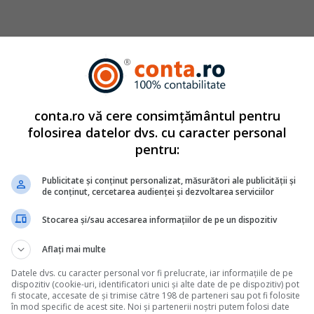
catuita din autori cu experienta dovedita pe domenii precu
conta.ro vă cere consimțământul pentru
tate. Colectivul si-a propus sa creeze continut interesant si bi
folosirea datelor dvs. cu caracter personal
ri. Va oferim solutii utile pentru orice dilema legislativa c
pentru:
mbrie
2007
Publicitate și conținut personalizat, măsurători ale publicității și
de conținut, cercetarea audienței și dezvoltarea serviciilor
Stocarea și/sau accesarea informațiilor de pe un dispozitiv
Monografii contabile complete
Aflați mai multe
bil catre Asociat: Monografie Contabila
Datele dvs. cu caracter personal vor fi prelucrate, iar informațiile de pe
lichidare implica atat inregistrari contabile specifice, cat si
dispozitiv (cookie-uri, identificatori unici și alte date de pe dispozitiv) pot
tarea veniturilor obtinute de asociat.In acest articol prezentam care
fi stocate, accesate de și trimise către 198 de parteneri sau pot fi folosite
în mod specific de acest site. Noi și partenerii noștri putem folosi date
ui imobil catre asociat in etapa lichidarii societatii, ce documente