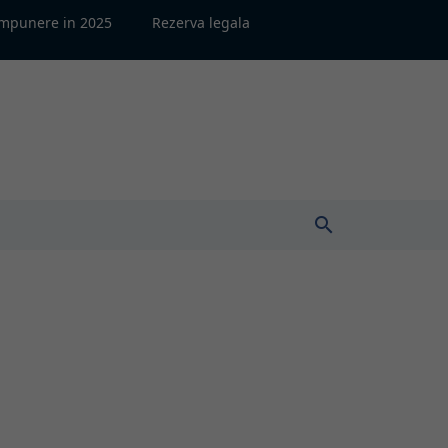
impunere in 2025
Rezerva legala
search