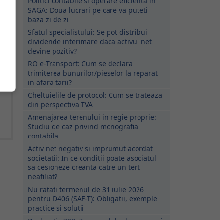
Politici contabile si operare eficienta in
SAGA: Doua lucrari pe care va puteti
baza zi de zi
Sfatul specialistului: Se pot distribui
dividende interimare daca activul net
devine pozitiv?
RO e-Transport: Cum se declara
trimiterea bunurilor/pieselor la reparat
in afara tarii?
Cheltuielile de protocol: Cum se trateaza
din perspectiva TVA
Amenajarea terenului in regie proprie:
Studiu de caz privind monografia
contabila
Activ net negativ si imprumut acordat
societatii: In ce conditii poate asociatul
sa cesioneze creanta catre un tert
neafiliat?
Nu ratati termenul de 31 iulie 2026
pentru D406 (SAF-T): Obligatii, exemple
practice si solutii