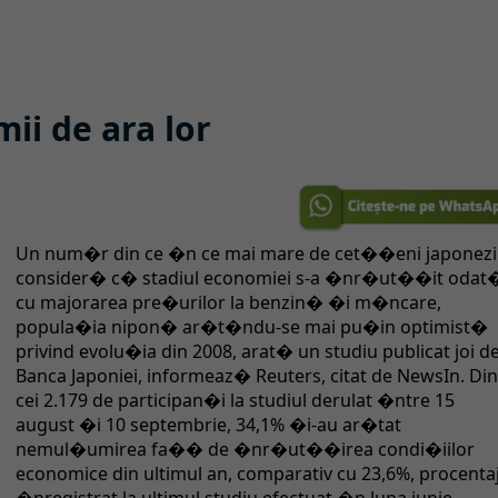
ii de ara lor
Un num�r din ce �n ce mai mare de cet��eni japonezi
consider� c� stadiul economiei s-a �nr�ut��it odat
cu majorarea pre�urilor la benzin� �i m�ncare,
popula�ia nipon� ar�t�ndu-se mai pu�in optimist�
privind evolu�ia din 2008, arat� un studiu publicat joi d
Banca Japoniei, informeaz� Reuters, citat de NewsIn. Di
cei 2.179 de participan�i la studiul derulat �ntre 15
august �i 10 septembrie, 34,1% �i-au ar�tat
nemul�umirea fa�� de �nr�ut��irea condi�iilor
economice din ultimul an, comparativ cu 23,6%, procenta