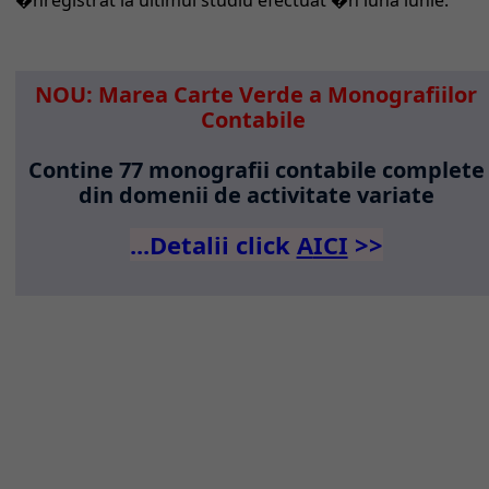
�nregistrat la ultimul studiu efectuat �n luna iunie.
NOU: Marea Carte Verde a Monografiilor
Contabile
Contine 77 monografii contabile complete
din domenii de activitate variate
...Detalii click
A
ICI
>>