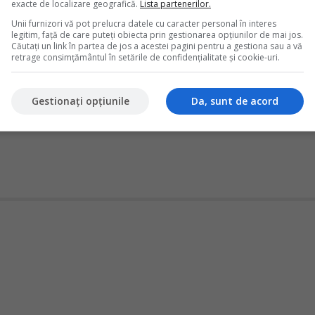
exacte de localizare geografică.
Lista partenerilor.
bile corespunzatoare si ce aspecte trebuie avute in vedere pentru
Unii furnizori vă pot prelucra datele cu caracter personal în interes
legitim, față de care puteți obiecta prin gestionarea opțiunilor de mai jos.
Căutați un link în partea de jos a acestei pagini pentru a gestiona sau a vă
retrage consimțământul în setările de confidențialitate și cookie-uri.
 florarii: vanzari, stocuri si flori degradate
iden contabil atent, av&acirc;nd &icirc;n vedere specificul
l stocurilor i diversitatea operaiunilor economice desfurate zilnic.
Gestionați opțiunile
Da, sunt de acord
 p&acirc;n la v&acirc;nzrile directe si online, toate aceste operaiuni
a o gestionare eficient a afacerii i respectarea obligaiilor