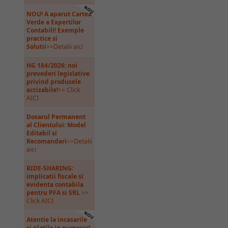
NOU! A aparut Cartea
Verde a Expertilor
Contabili! Exemple
practice si
Solutii
>>Detalii aici
HG 184/2026: noi
prevederi legislative
privind produsele
accizabile!
>> Click
AICI
Dosarul Permanent
al Clientului: Model
Editabil si
Recomandari
>>Detalii
aici
RIDE-SHARING:
implicatii fiscale si
evidenta contabila
pentru PFA si SRL
>>
Click AICI
Atentie la incasarile
si platile in numerar!