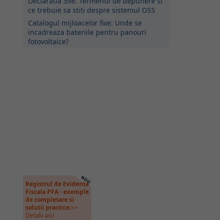
Declaratia 398: Termenul de depunere si
ce trebuie sa stiti despre sistemul OSS
Catalogul mijloacelor fixe: Unde se
incadreaza bateriile pentru panouri
fotovoltaice?
Registrul de Evidenta
Fiscala PFA - exemple
de completare si
solutii practice:
>>
Detalii aici