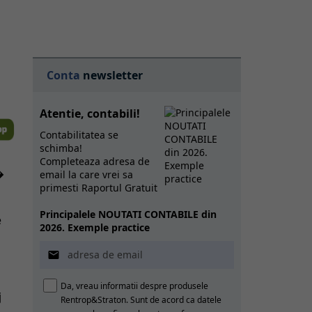
Conta
newsletter
Atentie, contabili!
Contabilitatea se
schimba!
Completeaza adresa de
�
email la care vrei sa
primesti Raportul Gratuit
Principalele NOUTATI CONTABILE din
e
2026. Exemple practice
n

Da, vreau informatii despre produsele
j
Rentrop&Straton. Sunt de acord ca datele