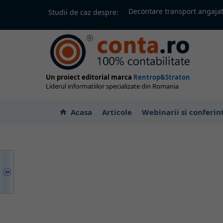
Decontare transport angajat
Studii de caz despre:
Un proiect editorial marca
Rentrop&Straton
Liderul informatiilor specializate din Romania
Acasa
Articole
Webinarii si conferin
home