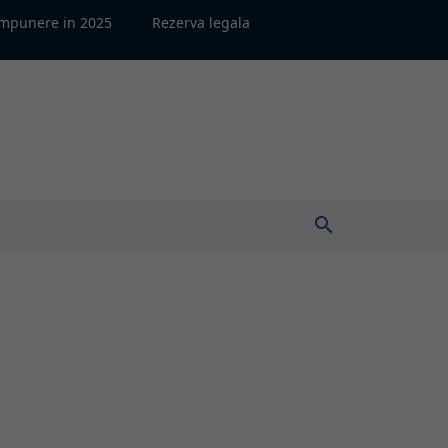
impunere in 2025
Rezerva legala
search