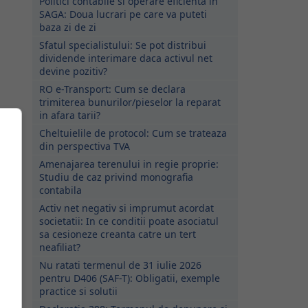
Politici contabile si operare eficienta in
SAGA: Doua lucrari pe care va puteti
baza zi de zi
Sfatul specialistului: Se pot distribui
dividende interimare daca activul net
devine pozitiv?
RO e-Transport: Cum se declara
trimiterea bunurilor/pieselor la reparat
in afara tarii?
Cheltuielile de protocol: Cum se trateaza
din perspectiva TVA
Amenajarea terenului in regie proprie:
Studiu de caz privind monografia
contabila
Activ net negativ si imprumut acordat
societatii: In ce conditii poate asociatul
sa cesioneze creanta catre un tert
neafiliat?
Nu ratati termenul de 31 iulie 2026
u
pentru D406 (SAF-T): Obligatii, exemple
e
practice si solutii