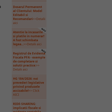
a
Dosarul Permanent
al Clientului: Model
Editabil si
Recomandari
>>Detalii
aici
Atentie la incasarile
si platile in numerar!
A fost schimbata
legea...
>>Detalii aici
Registrul de Evidenta
Fiscala PFA - exemple
de completare si
solutii practice:
>>
Detalii aici
HG 184/2026: noi
prevederi legislative
privind produsele
accizabile!
>> Click
AICI
RIDE-SHARING:
implicatii fiscale si
evidenta contabila