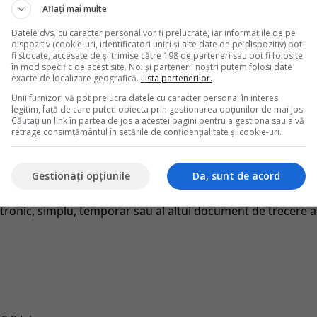
pentru dezvoltarea mediului de afaceri", considera ministrul
Aflați mai multe
Datele dvs. cu caracter personal vor fi prelucrate, iar informațiile de pe
dispozitiv (cookie-uri, identificatori unici și alte date de pe dispozitiv) pot
e pentru care cuantumul incasarilor realizate este
fi stocate, accesate de și trimise către 198 de parteneri sau pot fi folosite
în mod specific de acest site. Noi și partenerii noștri putem folosi date
are, precum si posibilitatea comasarii altora, prin
exacte de localizare geografică.
Lista partenerilor.
e in functie de tipologia activitatilor si serviciilor prestate
Unii furnizori vă pot prelucra datele cu caracter personal în interes
legitim, față de care puteți obiecta prin gestionarea opțiunilor de mai jos.
Căutați un link în partea de jos a acestei pagini pentru a gestiona sau a vă
i tarife cu caracter nefiscal ce urmeaza a fi anulate si de
retrage consimțământul în setările de confidențialitate și cookie-uri.
mici, institutii publice:
Gestionați opțiunile
Da, sunt de acord
tronic, simplu, temporar sau al altui document de trecere a