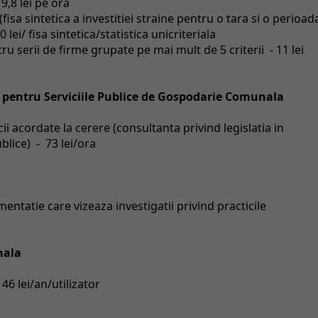
9,8 lei pe ora
isa sintetica a investitiei straine pentru o tara si o perioad
0 lei/ fisa sintetica/statistica unicriteriala
u serii de firme grupate pe mai mult de 5 criterii - 11 lei
pentru Serviciile Publice de Gospodarie Comunala
i acordate la cerere (consultanta privind legislatia in
blice) - 73 lei/ora
tatie care vizeaza investigatii privind practicile
nala
46 lei/an/utilizator