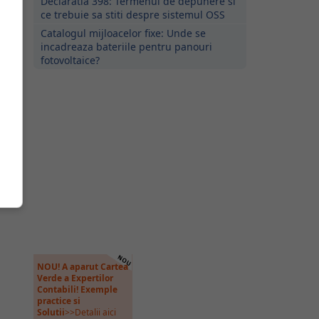
Declaratia 398: Termenul de depunere si
ce trebuie sa stiti despre sistemul OSS
Catalogul mijloacelor fixe: Unde se
incadreaza bateriile pentru panouri
fotovoltaice?
NOU! A aparut Cartea
Verde a Expertilor
Contabili! Exemple
practice si
Solutii
>>Detalii aici