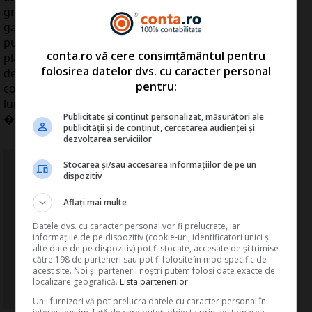
grupul rus Gazprom, cel mai mare produc�tor de
gaze naturale, la nivel mondial, a anun�at c� s-ar
putea al�tura consor�iului, pe viitor, �n pofida
conta.ro vă cere consimțământul pentru
planurilor de construc�ie a unui gazoduct concurent,
folosirea datelor dvs. cu caracter personal
dezvoltat sub Marea Neagr�, �n colaborare cu
pentru:
compania italian� Eni. Iranul a anun�at, la jum�tatea
lunii iulie, c� va vinde gaze naturale statelor partenere
Publicitate și conținut personalizat, măsurători ale
�n proiectul Nabucco.
publicității și de conținut, cercetarea audienței și
dezvoltarea serviciilor
NOU: Marea Carte Verde a
Stocarea și/sau accesarea informațiilor de pe un
dispozitiv
Monografiilor Contabile
Aflați mai multe
Contine 77 monografii contabile
complete
Datele dvs. cu caracter personal vor fi prelucrate, iar
informațiile de pe dispozitiv (cookie-uri, identificatori unici și
din domenii de activitate variate
alte date de pe dispozitiv) pot fi stocate, accesate de și trimise
către 198 de parteneri sau pot fi folosite în mod specific de
acest site. Noi și partenerii noștri putem folosi date exacte de
...Detalii click
A
ICI
>>
localizare geografică.
Lista partenerilor.
Unii furnizori vă pot prelucra datele cu caracter personal în