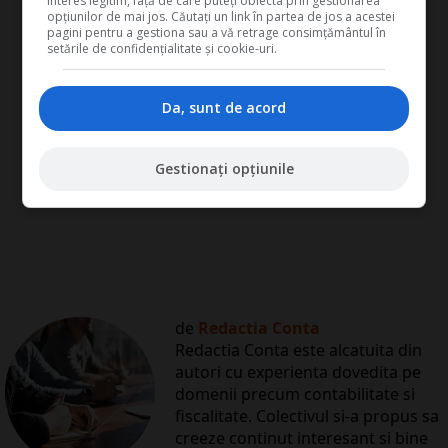
interes legitim, față de care puteți obiecta prin gestionarea
opțiunilor de mai jos. Căutați un link în partea de jos a acestei
pagini pentru a gestiona sau a vă retrage consimțământul în
setările de confidențialitate și cookie-uri.
Da, sunt de acord
Gestionați opțiunile
de
Redactia Conta
Redactia Conta este alcatuita din
autori cu experienta dovedita pe
domenii precum contabilitate si
fiscalitate. Colectivul si-a propus sa
creeze continut interesant si bine