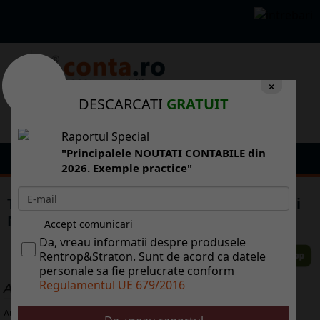
×
DESCARCATI
GRATUIT
Raportul Special
"Principalele NOUTATI CONTABILE din
2026. Exemple practice"
Turcia vrea RWE la proiectul gazoductului
Nabucco
Accept comunicari
Da, vreau informatii despre produsele
Rentrop&Straton. Sunt de acord ca datele
personale sa fie prelucrate conform
Regulamentul UE 679/2016
ALTE ARTICOLE
Aug 05, 2026