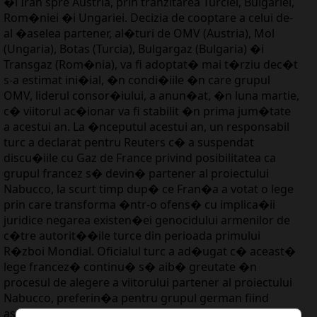
�i Iran spre Austria, prin tranzitarea Turciei, Bulgariei,
Rom�niei �i Ungariei. Decizia de cooptare a celui de-
al �aselea partener, al�turi de OMV (Austria), Mol
(Ungaria), Botas (Turcia), Bulgargaz (Bulgaria) �i
Transgaz (Rom�nia), va fi adoptat� mai t�rziu dec�t
s-a estimat ini�ial, �n condi�iile �n care grupul
OMV, liderul consor�iului, a anun�at, �n luna martie,
c� viitorul ac�ionar va fi stabilit �n prima jum�tate
a acestui an. La �nceputul acestui an, un responsabil
turc a declarat pentru Reuters c� a suspendat
discu�iile cu Gaz de France privind posibilitatea ca
grupul francez s� devin� partener al proiectului
Nabucco, la scurt timp dup� ce Fran�a a votat o lege
prin care transforma �ntr-o ofens� cu implica�ii
juridice negarea existen�ei genocidului armenilor de
c�tre autorit��ile turce din perioada primului
R�zboi Mondial. Oficialul turc a ad�ugat c� aceast�
lege francez� continu� s� aib� greutate �n
procesul de alegere a viitorului partener al proiectului
Nabucco, preferin�a pentru grupul german fiind
astfel evident�, relateaz� Reuters. Pe de alt� parte,