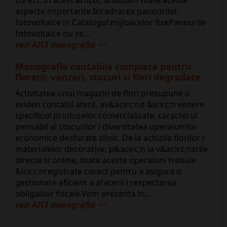
corect. In acest articol, analizam toate aceste
aspecte importante.Incadrarea panourilor
fotovoltaice in Catalogul mijloacelor fixePanourile
fotovoltaice nu se...
vezi AICI monografia
<<
Monografie contabila completa pentru
florarii: vanzari, stocuri si flori degradate
Activitatea unui magazin de flori presupune o
eviden contabil atent, av&acirc;nd &icirc;n vedere
specificul produselor comercializate, caracterul
perisabil al stocurilor i diversitatea operaiunilor
economice desfurate zilnic. De la achiziia florilor i
materialelor decorative, p&acirc;n la v&acirc;nzrile
directe si online, toate aceste operaiuni trebuie
&icirc;nregistrate corect pentru a asigura o
gestionare eficient a afacerii i respectarea
obligaiilor fiscale.Vom prezenta in...
vezi AICI monografia
<<