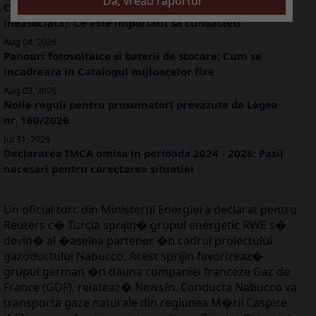
Creditare societate de catre o persoana fizica
(neasociata): Ce este important sa cunoasteti
Aug 04, 2026
Panouri fotovoltaice si baterii de stocare: Cum se
incadreaza in Catalogul mijloacelor fixe
Aug 03, 2026
Noile reguli pentru prosumatori prevazute de Legea
nr. 160/2026
Jul 31, 2026
Declararea IMCA omisa in perioada 2024 - 2026: Pasii
necesari pentru corectarea situatiei
Un oficial turc din Ministerul Energiei a declarat pentru
Reuters c� Turcia sprijin� grupul energetic RWE s�
devin� al �aselea partener �n cadrul proiectului
gazoductului Nabucco. Acest sprijin favorizeaz�
grupul german �n dauna companiei franceze Gaz de
France (GDF), relateaz� NewsIn. Conducta Nabucco va
transporta gaze naturale din regiunea M�rii Caspice