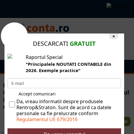
×
DESCARCATI
GRATUIT
Raportul Special
"Principalele NOUTATI CONTABILE din
2026. Exemple practice"
Primul metrou privat din Romnia, o
investiie de 1,3 miliarde euro. Proprietarul
Accept comunicari
i va recupera banii din biletele pltite de
Da, vreau informatii despre produsele
cltori, retail i publicitate
Rentrop&Straton. Sunt de acord ca datele
personale sa fie prelucrate conform
Regulamentul UE 679/2016