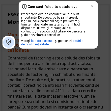
Esential pentru contabili -
Monografii contabile complete
Monografie contabila factoring: cum se
inregistreaza cesiunea facturilor catre
banca si ce se intampla cu creanta
cesionata
Contractul de factoring este o solutie des folosita
de firme pentru a-si finanta rapid activitatea,
cesionand facturile emise catre o banca sau o
societate de factoring, in schimbul unei finantari
imediate. De multe ori, in practica, tratamentul
contabil corect ridica intrebari frecvente: cand se
scoate factura din contul 4111 - la data cererii de
finantare sau la data incasarii efective? Cum se
inregistreaza dobanda si comisionul retinute de
banca? Cum poti dovedi in instanta ca o creanta nu