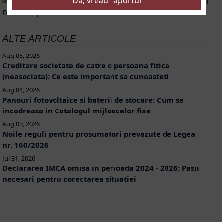
ALTE ARTICOLE
Aug 05, 2026
Creditare societate de catre o persoana fizica
(neasociata): Ce este important sa cunoasteti
Aug 04, 2026
Panouri fotovoltaice si baterii de stocare: Cum se
incadreaza in Catalogul mijloacelor fixe
Aug 03, 2026
Noile reguli pentru prosumatori prevazute de Legea
nr. 160/2026
Jul 31, 2026
Declararea IMCA omisa in perioada 2024 - 2026: Pasii
necesari pentru corectarea situatiei