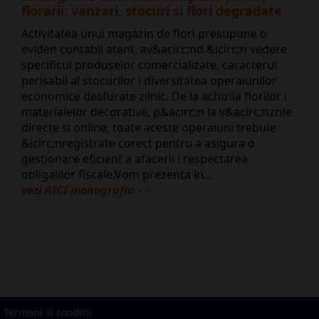
florarii: vanzari, stocuri si flori degradate
Activitatea unui magazin de flori presupune o
eviden contabil atent, av&acirc;nd &icirc;n vedere
specificul produselor comercializate, caracterul
perisabil al stocurilor i diversitatea operaiunilor
economice desfurate zilnic. De la achiziia florilor i
materialelor decorative, p&acirc;n la v&acirc;nzrile
directe si online, toate aceste operaiuni trebuie
&icirc;nregistrate corect pentru a asigura o
gestionare eficient a afacerii i respectarea
obligaiilor fiscale.Vom prezenta in...
vezi AICI monografia
<<
Termeni si conditii