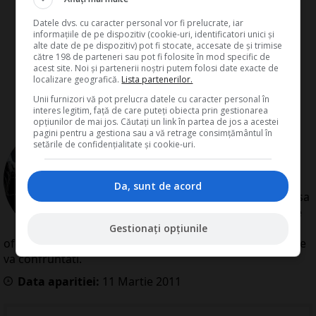
Datele dvs. cu caracter personal vor fi prelucrate, iar
informațiile de pe dispozitiv (cookie-uri, identificatori unici și
alte date de pe dispozitiv) pot fi stocate, accesate de și trimise
către 198 de parteneri sau pot fi folosite în mod specific de
acest site. Noi și partenerii noștri putem folosi date exacte de
localizare geografică.
Lista partenerilor.
Unii furnizori vă pot prelucra datele cu caracter personal în
interes legitim, față de care puteți obiecta prin gestionarea
opțiunilor de mai jos. Căutați un link în partea de jos a acestei
pagini pentru a gestiona sau a vă retrage consimțământul în
de
Redactia Conta
setările de confidențialitate și cookie-uri.
Redactia Conta este alcatuita din
autori cu experienta dovedita pe
domenii precum contabilitate si
Da, sunt de acord
fiscalitate. Colectivul si-a propus sa
creeze continut interesant si bine
documentat pentru cititori. Va
Gestionați opțiunile
oferim solutii utile pentru orice dilema legislativa cu care
va confruntati.
Data aparitiei:
11
Martie
2011