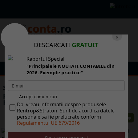
×
DESCARCATI
GRATUIT
Raportul Special
"Principalele NOUTATI CONTABILE din
2026. Exemple practice"
Sorin Pslaru, ZF: De cine a ajuns s rd
preedintele cnd rde de oselele Romniei?
Accept comunicari
Rde de el sau rde de noi?
Da, vreau informatii despre produsele
Rentrop&Straton. Sunt de acord ca datele
personale sa fie prelucrate conform
Regulamentul UE 679/2016