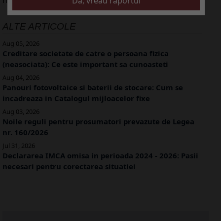
ALTE ARTICOLE
Aug 05, 2026
Creditare societate de catre o persoana fizica
(neasociata): Ce este important sa cunoasteti
Aug 04, 2026
Panouri fotovoltaice si baterii de stocare: Cum se
incadreaza in Catalogul mijloacelor fixe
Aug 03, 2026
Noile reguli pentru prosumatori prevazute de Legea
nr. 160/2026
Jul 31, 2026
Declararea IMCA omisa in perioada 2024 - 2026: Pasii
necesari pentru corectarea situatiei