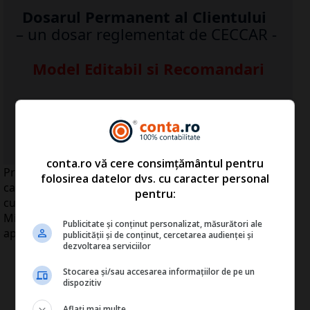
Dosarul Permanent al Clientului
– un dosar reglementat de CECCAR -
Model Editabil si Recomandari
...Detalii click
AICI
>>
conta.ro vă cere consimțământul pentru
Preşedintelui Traian Băsescu îi place să aibă declaraţii
folosirea datelor dvs. cu caracter personal
care să "facă piaţa" media câteva zile la rând. În urmă
pentru:
cu două săptămâni a spus la şedinţa de bilanţ a
Ministerului de Interne că oriunde ar pune degetul,
Publicitate și conținut personalizat, măsurători ale
apare corupţia.
publicității și de conținut, cercetarea audienței și
dezvoltarea serviciilor
Stocarea și/sau accesarea informațiilor de pe un
dispozitiv
Aflați mai multe